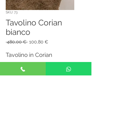
SKU: 73
Tavolino Corian
bianco
Prezzo
Prezzo
 480,00 € 
100,80 €
regolare
scontato
Tavolino in Corian
© 2023 by Molteni Renzo
Arredamenti Via Lonate 58, 21052
Busto Arsizio (VA) | PI
03642010122
Informativa sulla privacy