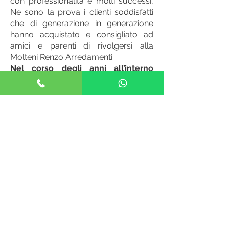
con professionalità e molti successi,
Ne sono la prova i clienti soddisfatti
che di generazione in generazione
hanno acquistato e consigliato ad
amici e parenti di rivolgersi alla
Molteni Renzo Arredamenti.
Nel corso degli anni all’interno
dell’azienda collaborano anche i
due figli Andrea e Giuseppe .
Andrea che consegue la laurea di
architettura
nel 2000
decide
,
d’accordo con i genitori,
di
subentrare nella gestione
dell’azienda portando avanti il
lavoro svolto dai genitori.
© 2023 by Molteni Renzo
Arredamenti Via Lonate 58, 21052
Busto Arsizio (VA) | PI
03642010122