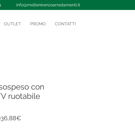
9
info@moltenirenzoarredamenti.it
OUTLET
PROMO
CONTATTI
sospeso con
V ruotabile
gular
Sale
036,88€
ce
Price