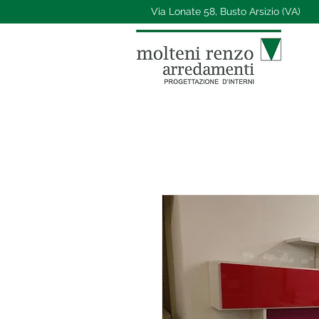
Via Lonate 58, Busto Arsizio (VA)