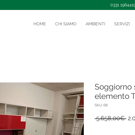
0331 196441
HOME
CHI SIAMO
AMBIENTI
SERVIZI
Soggiorno 
elemento T
SKU: 68
Re
 5.658,00€ 
2.
Pri