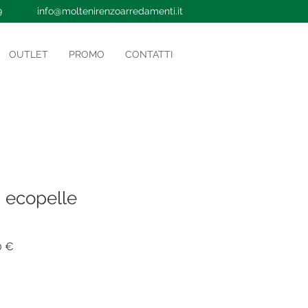
9
info@moltenirenzoarredamenti.it
OUTLET
PROMO
CONTATTI
a ecopelle
Prezzo
0 €
e
scontato