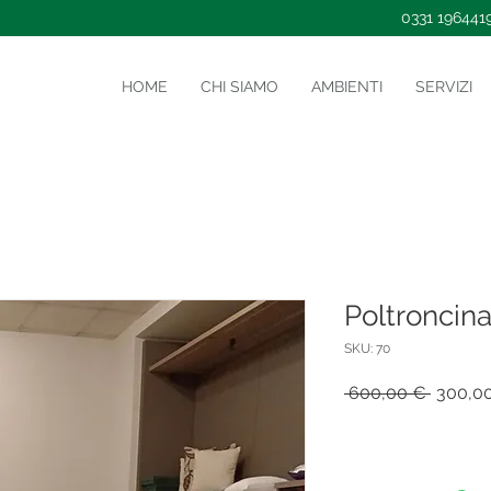
0331 196441
HOME
CHI SIAMO
AMBIENTI
SERVIZI
Poltroncin
SKU: 70
Prezzo
 600,00 € 
300,0
regolar