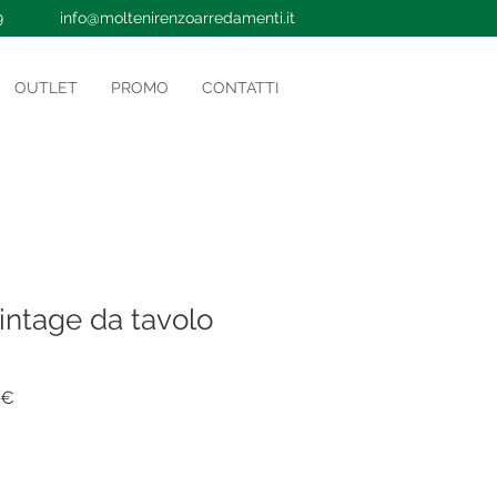
9
info@moltenirenzoarredamenti.it
OUTLET
PROMO
CONTATTI
ntage da tavolo
Prezzo
 €
e
scontato