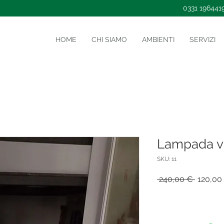
0331 196441
HOME
CHI SIAMO
AMBIENTI
SERVIZI
Lampada vi
SKU: 11
Prezzo
 240,00 € 
120,00
regolar