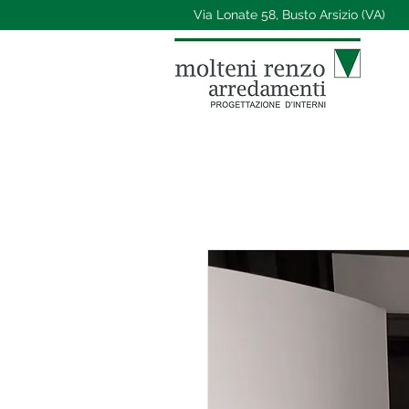
Via Lonate 58, Busto Arsizio (VA)