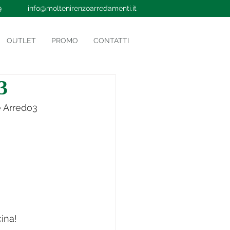
9
info@moltenirenzoarredamenti.it
OUTLET
PROMO
CONTATTI
3
e Arredo3
ina!