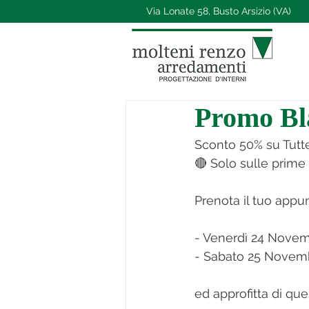
Via Lonate 58, Busto Arsizio (VA)
Promo Bl
Sconto 50% su Tutte
🔴 Solo sulle prime
Prenota il tuo appu
- Venerdì 24 Novemb
- Sabato 25 Novembr
ed approfitta di 